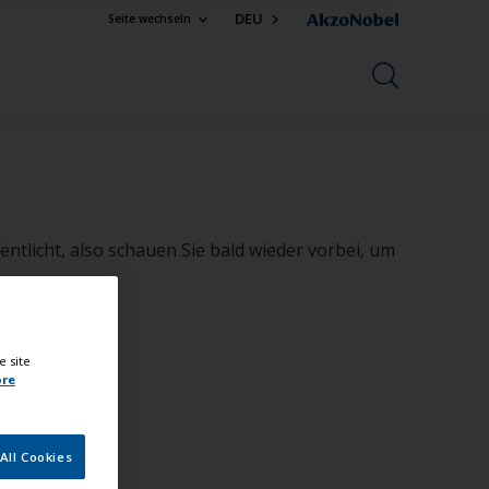
DEU
Seite wechseln
ntlicht, also schauen Sie bald wieder vorbei, um
e site
ore
All Cookies