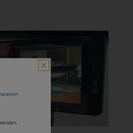
nzupassen
rwenden.