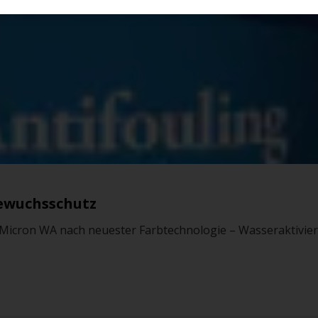
ewuchsschutz
e Micron WA nach neuester Farbtechnologie – Wasseraktivier