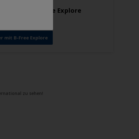
wasser mit B-Free Explore
gen Gudem
r mit B-Free Explore
ernational zu sehen!