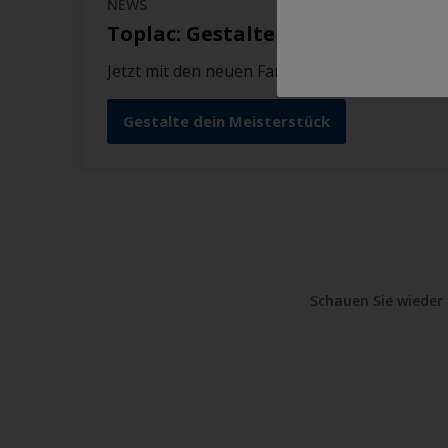
NEWS
Toplac: Gestalte dein Meisterstü
Jetzt mit den neuen Farbtönen Woodward Gr
Gestalte dein Meisterstück
Schauen Sie wieder 