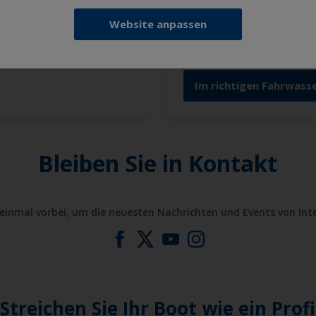
NEWS
ck
Im richtigen Fahr
Website anpassen
een und Platinum
B-Free Explore with Jør
Im richtigen Fahrwasse
Bleiben Sie in Kontakt
einmal vorbei, um die neuesten Nachrichten und Events von Int
Streichen Sie Ihr Boot wie ein Profi