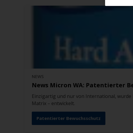
NEWS
News Micron WA: Patentierter B
Einzigartig und nur von International, wurd
Matrix – entwickelt.
Patentierter Bewuchsschutz