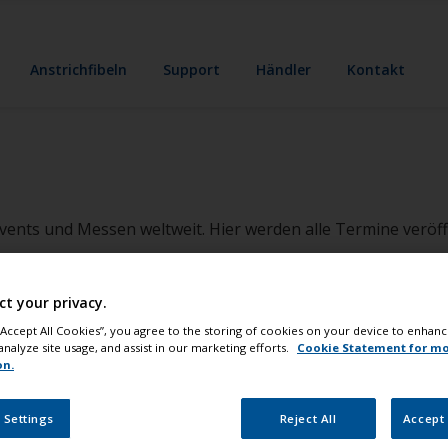
Anstrichfibeln
Support
Händler
Kontakt
vents und Messen weltweit. Hier werden alle Termine veröffe
ct your privacy.
 “Accept All Cookies”, you agree to the storing of cookies on your device to enhanc
analyze site usage, and assist in our marketing efforts.
Cookie Statement for m
on.
 Settings
Reject All
Accept 