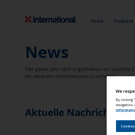
Home
Produkte
News
Das ganze Jahr über organisieren wir spezielle E
die neuesten Informationen zu erhalten.
We respe
By clicking
navigation, 
Aktuelle Nachrichten
informati
Cookies