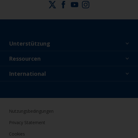
Unterstützung
Über uns
Ressourcen
Kontakt
Aktuelles
International
Fachhändler und Profis
DEU
Profis
Nutzungsbedingungen
Privacy Statement
Cookies