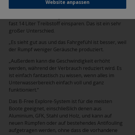
Website anpassen
großen Boot fast unglaublich.
„Bei einer Geschwindigkeit von 20 Knoten kann ich
fast 14 Liter Treibstoff einsparen. Das ist ein sehr
großer Unterschied.
„Es sieht gut aus und das Fahrgefühl ist besser, weil
der Rumpf weniger Geräusche produziert.
„Außerdem kann die Geschwindigkeit erhöht
werden, während der Verbrauch reduziert wird. Es
ist einfach fantastisch zu wissen, wenn alles im
Unterwasserbereich einfach voll und ganz
funktioniert.“
Das B-Free Explore-System ist für die meisten
Boote geeignet, einschließlich denen aus
Aluminium, GFK, Stahl und Holz, und kann auf
neuen Rümpfen oder auf bestehendes Antifouling
aufgetragen werden, ohne dass die vorhandene