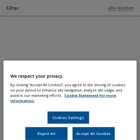
Filter
Alle löschen
ZU PRODUKTE
Decklacke
Rumpf-, Deck-, Innenbereich- und
We respect your privacy.
Bilgenbeschichtungen für Schutz und
By clicking “Accept All Cookies”, you agree to the storing of cookies
on your device to enhance site navigation, analyze site usage, and
Ästhetik.
assist in our marketing efforts.
Cookie Statement for more
information.
Cookies Settings
Reject All
Accept All Cookies
Filter