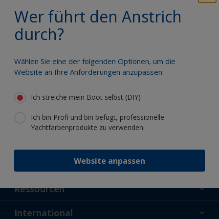
Profitieren Sie von unserer ständigen
Wer führt den Anstrich
Innovation und unserem
wissenschaftlichen Know-how
durch?
Wählen Sie eine der folgenden Optionen, um die
Website an Ihre Anforderungen anzupassen
Folgen Sie International:
Ich streiche mein Boot selbst (DIY)
Ich bin Profi und bin befugt, professionelle
Yachtfarbenprodukte zu verwenden.
Website anpassen
Unterstützung
Über uns
Ressourcen
Kontakt
Aktuelles
International