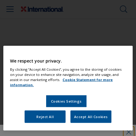
Streichen Sie Ihr Boot wie ein Profi
We respect your privacy.
Finden Sie die besten Produkte, um Ihr
By clicking “Accept All Cookies”, you agree to the storing of cookies
on your device to enhance site navigation, analyze site usage, and
Boot in einem großartigem Zustand zu
assist in our marketing efforts.
Cookie Statement for more
erhalten
information.
Cookies Settings
Erhalten Sie allen notwendigen
Support, um Anstricharbeiten mit
Reject All
Accept All Cookies
Zuversicht auszuführen