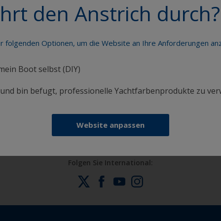
hrt den Anstrich durch?
er folgenden Optionen, um die Website an Ihre Anforderungen a
 mein Boot selbst (DIY)
Erhalten Sie allen notwendigen Support, um
i und bin befugt, professionelle Yachtfarbenprodukte zu ve
Anstricharbeiten mit Zuversicht auszuführen
Website anpassen
Folgen Sie International: