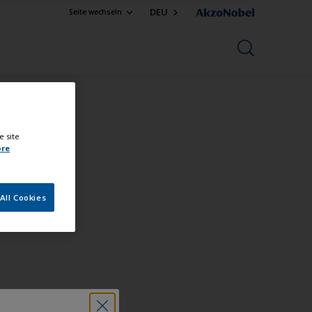
DEU
Seite wechseln
e site
ore
All Cookies