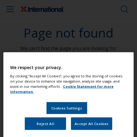
Page not found
We can't find the page you are looking for
Go To Home
We respect your privacy.
By clicking “Accept All Cookies”, you agree to the storing of cookies
on your device to enhance site navigation, analyze site usage, and
assist in our marketing efforts.
Cookie Statement for more
Streichen Sie Ihr Boot wie ein Profi
information.
Cookies Settings
Finden Sie die besten Produkte, um Ihr
Boot in einem großartigem Zustand zu
Reject All
Accept All Cookies
erhalten