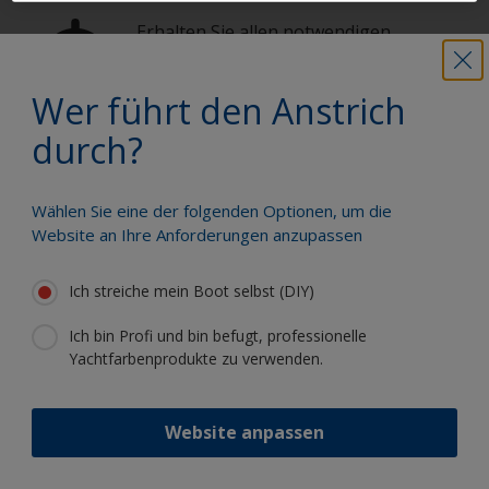
Erhalten Sie allen notwendigen
Support, um Anstricharbeiten mit
Zuversicht auszuführen
Wer führt den Anstrich
durch?
Profitieren Sie von unserer ständigen
Innovation und unserem
wissenschaftlichen Know-how
Wählen Sie eine der folgenden Optionen, um die
Website an Ihre Anforderungen anzupassen
Ich streiche mein Boot selbst (DIY)
Ich bin Profi und bin befugt, professionelle
Folgen Sie International:
Yachtfarbenprodukte zu verwenden.
Website anpassen