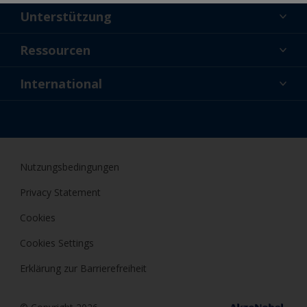
Unterstützung
Über uns
Ressourcen
Kontakt
Aktuelles
International
Fachhändler und Profis
DEU
Profis
Nutzungsbedingungen
Privacy Statement
Cookies
Cookies Settings
Erklärung zur Barrierefreiheit