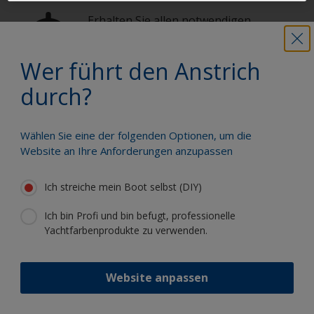
Erhalten Sie allen notwendigen
Support, um Anstricharbeiten mit
Zuversicht auszuführen
Wer führt den Anstrich
durch?
Profitieren Sie von unserer ständigen
Innovation und unserem
wissenschaftlichen Know-how
Wählen Sie eine der folgenden Optionen, um die
Website an Ihre Anforderungen anzupassen
Ich streiche mein Boot selbst (DIY)
Ich bin Profi und bin befugt, professionelle
Folgen Sie International:
Yachtfarbenprodukte zu verwenden.
Website anpassen