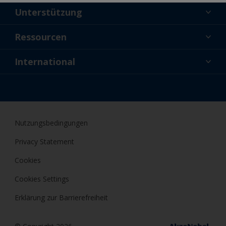
Unterstützung
Über uns
Ressourcen
Kontakt
Aktuelles
International
Fachhändler und Profis
DEU
Profis
Nutzungsbedingungen
Privacy Statement
Cookies
Cookies Settings
Erklärung zur Barrierefreiheit