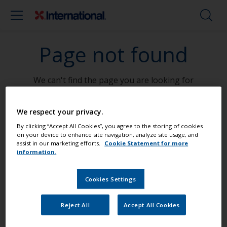
Page not found
We can't find the page you are looking for
Go To Home
We respect your privacy.
By clicking “Accept All Cookies”, you agree to the storing of cookies
on your device to enhance site navigation, analyze site usage, and
assist in our marketing efforts.
Cookie Statement for more
Streichen Sie Ihr Boot wie ein Profi
information.
Cookies Settings
Finden Sie die besten Produkte, um Ihr
Boot in einem großartigem Zustand zu
Reject All
Accept All Cookies
erhalten