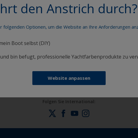
hrt den Anstrich durch?
er folgenden Optionen, um die Website an Ihre Anforderungen a
 mein Boot selbst (DIY)
Erhalten Sie allen notwendigen Support, um
i und bin befugt, professionelle Yachtfarbenprodukte zu ve
Anstricharbeiten mit Zuversicht auszuführen
Website anpassen
Folgen Sie International: