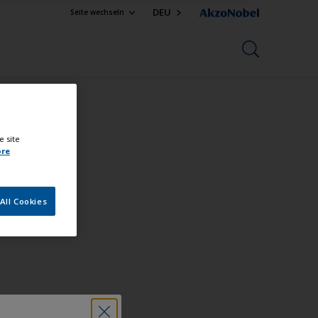
DEU
Seite wechseln
e site
ore
All Cookies