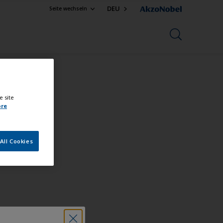
DEU
Seite wechseln
e site
ore
All Cookies