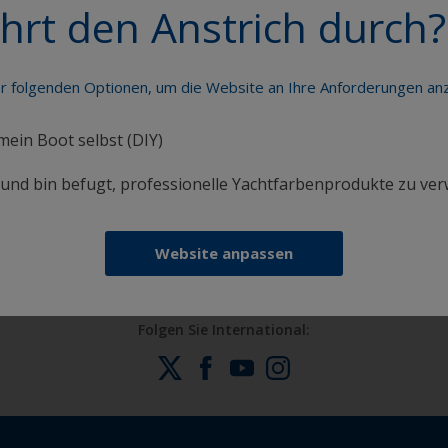
hrt den Anstrich durch?
er folgenden Optionen, um die Website an Ihre Anforderungen a
 mein Boot selbst (DIY)
Erhalten Sie allen notwendigen Support, um
i und bin befugt, professionelle Yachtfarbenprodukte zu ve
Anstricharbeiten mit Zuversicht auszuführen
Website anpassen
Folgen Sie International: