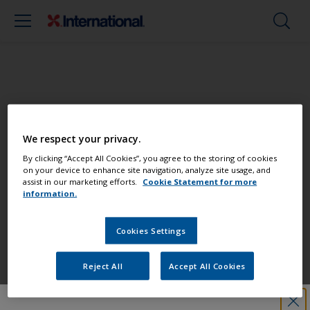
Streichen Sie Ihr Boot wie ein Profi
We respect your privacy.
Finden Sie die besten Produkte, um Ihr
By clicking “Accept All Cookies”, you agree to the storing of cookies
on your device to enhance site navigation, analyze site usage, and
Boot in einem großartigem Zustand zu
assist in our marketing efforts.
Cookie Statement for more
erhalten
information.
Cookies Settings
Erhalten Sie allen notwendigen
Support, um Anstricharbeiten mit
Reject All
Accept All Cookies
Zuversicht auszuführen