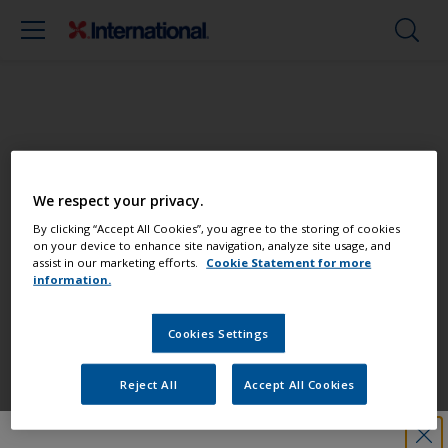
Streichen Sie Ihr Boot wie ein Profi
We respect your privacy.
Finden Sie die besten Produkte, um Ihr
By clicking “Accept All Cookies”, you agree to the storing of cookies
on your device to enhance site navigation, analyze site usage, and
Boot in einem großartigem Zustand zu
assist in our marketing efforts.
Cookie Statement for more
erhalten
information.
Cookies Settings
Erhalten Sie allen notwendigen
Support, um Anstricharbeiten mit
Reject All
Accept All Cookies
Zuversicht auszuführen