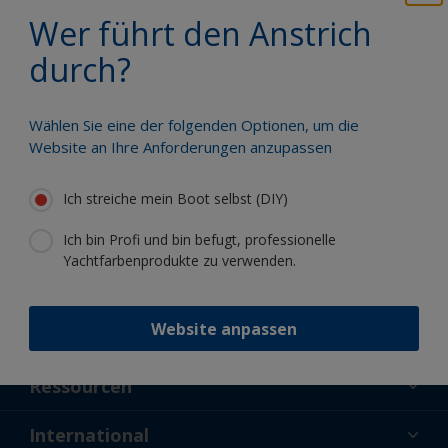
Profitieren Sie von unserer ständigen
Wer führt den Anstrich
Innovation und unserem
wissenschaftlichen Know-how
durch?
Wählen Sie eine der folgenden Optionen, um die
Website an Ihre Anforderungen anzupassen
Folgen Sie International:
Ich streiche mein Boot selbst (DIY)
Ich bin Profi und bin befugt, professionelle
Yachtfarbenprodukte zu verwenden.
Website anpassen
Unterstützung
Über uns
Ressourcen
Kontakt
Aktuelles
International