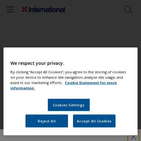
Streichen Sie Ihr Boot wie ein Profi
We respect your privacy.
Finden Sie die besten Produkte, um Ihr
By clicking “Accept All Cookies”, you agree to the storing of cookies
on your device to enhance site navigation, analyze site usage, and
Boot in einem großartigem Zustand zu
assist in our marketing efforts.
Cookie Statement for more
erhalten
information.
Cookies Settings
Erhalten Sie allen notwendigen
Support, um Anstricharbeiten mit
Reject All
Accept All Cookies
Zuversicht auszuführen