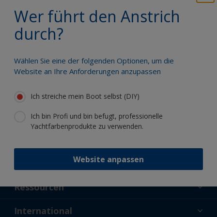
Profitieren Sie von unserer ständigen
Wer führt den Anstrich
Innovation und unserem
wissenschaftlichen Know-how
durch?
Wählen Sie eine der folgenden Optionen, um die
Website an Ihre Anforderungen anzupassen
Folgen Sie International:
Ich streiche mein Boot selbst (DIY)
Ich bin Profi und bin befugt, professionelle
Yachtfarbenprodukte zu verwenden.
Website anpassen
Unterstützung
Über uns
Ressourcen
Kontakt
Aktuelles
International