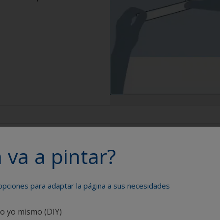
 va a pintar?
 opciones para adaptar la página a sus necesidades
rtite cuando sea
n daños en el gelcoat o
co yo mismo (DIY)