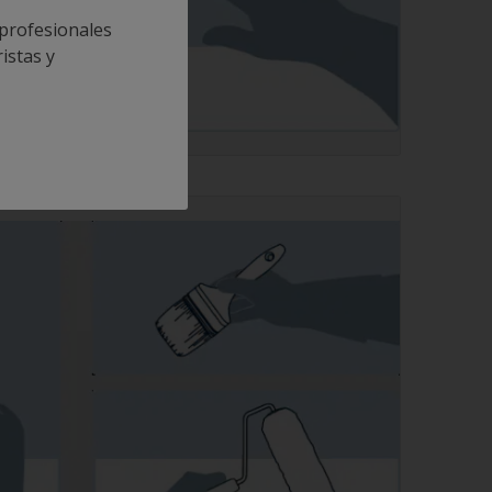
 profesionales
istas y