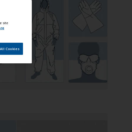
e site
ore
All Cookies