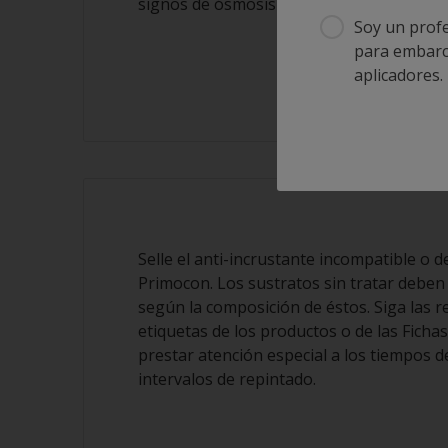
signos de ósmosis y trate convenienteme
Soy un profe
para embarca
aplicadores.
Selle el anti-incrustante incompatible o 
Primocon. Los sustratos sin tratar deben
según la composición de éstos. Siga las 
etiquetas de los productos o de las Ficha
prestar atención especial a los tiempos d
intervalos de repintado.