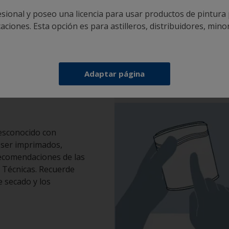
nte.
sional y poseo una licencia para usar productos de pintura
ciones. Esta opción es para astilleros, distribuidores, minor
Adaptar página
desconocido con
 ser imprimados,
recomendaciones de las
s Técnicas. Recuerde
e secado y los