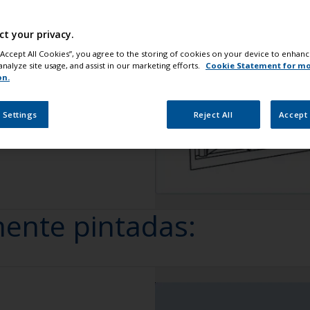
 Salud
ct your privacy.
rese que la zona está
 “Accept All Cookies”, you agree to the storing of cookies on your device to enhanc
analyze site usage, and assist in our marketing efforts.
Cookie Statement for m
o de protección
on.
fas de seguridad,
ando que cubra todo el
 Settings
Reject All
Accept 
mente pintadas: