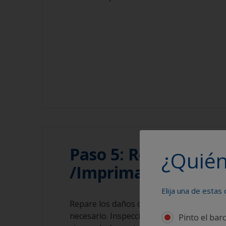
Paso 5: Reparación
¿Quién
/Imprimación
Elija una de estas
Repare los daños con Masilla Epoxy Wate
necesario. Inspeccione el GRP si existiera
Pinto el bar