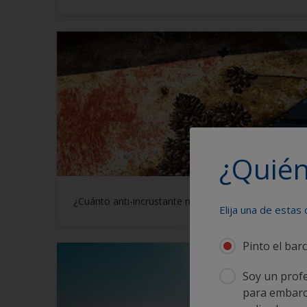
¿Quién
¿Cuánto anti-incrustante necesito?
Elija una de estas
Pinto el bar
Soy un profe
para embarca