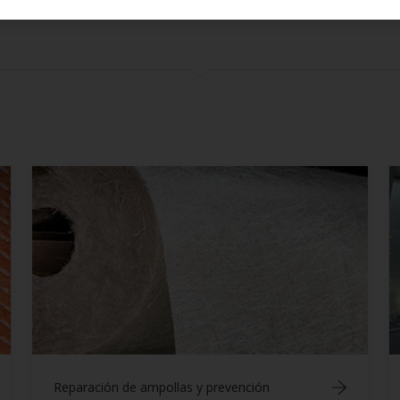
Confirm
Barnices
Capas de acabado
Consejos y trucos
Control de incrustaciones
Cuidados y mantenimiento
Imprimaciones
Información general
Masillas y epoxis
Pintado de piezas
Reparaciones
Seguridad y salud
Reparación de ampollas y prevención