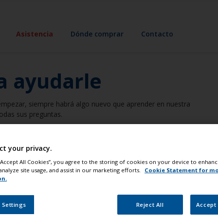
Asistencia
Dónde comprar
Contacto
a ayudarle
empezar, siempre habrá algo nuevo que aprender en nuestra
todas sus preguntas.
Asesoramiento experto
Problemas comunes
ct your privacy.
 “Accept All Cookies”, you agree to the storing of cookies on your device to enhanc
analyze site usage, and assist in our marketing efforts.
Cookie Statement for m
on.
Categoría de asistencia
 Settings
Reject All
Accept 