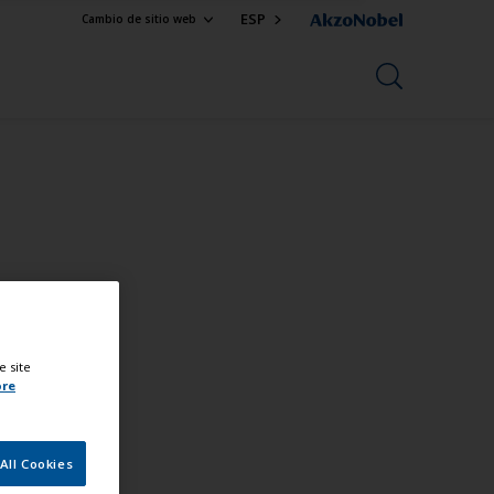
ESP
Cambio de sitio web
e site
ore
All Cookies