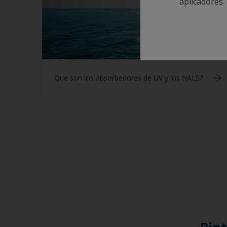
aplicadores.
Que son los absorbedores de UV y los HALS?