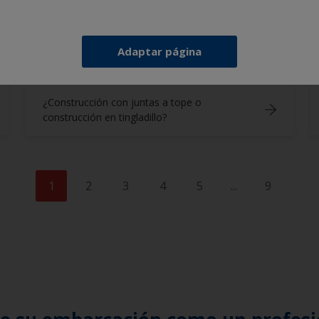
Adaptar página
¿Construcción con juntas a tope o
construcción en tingladillo?
1
2
3
4
5
...
9