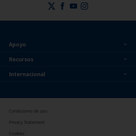
Apoyo
Acerca de nosotros
Recursos
Contacto
Noticias
Internacional
Minoristas y profesionales
ESP
Pintor DIY
Condiciones de uso
Privacy Statement
Cookies