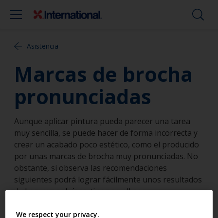
Asistencia
Marcas de brocha
pronunciadas
Aunque aplicar pintura pueda parecer una tarea
muy sencilla, se puede hacer de forma incorrecta y
crear un acabado poco estético, como el producido
por unas marcas de brocha muy pronunciadas. No
obstante, si observa las recomendaciones
siguientes podrá lograr fácilmente unos resultados
de los que podrá sentirse orgulloso.
We respect your privacy.