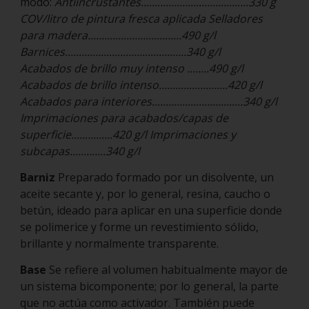
modo:
Antiincrustantes.......................................330 g
COV/litro de pintura fresca aplicada Selladores
para madera..................................490 g/l
Barnices............................................340 g/l
Acabados de brillo muy intenso ........490 g/l
Acabados de brillo intenso.........................420 g/l
Acabados para interiores.................................340 g/l
Imprimaciones para acabados/capas de
superficie...............420 g/l Imprimaciones y
subcapas.............340 g/l
Barniz
Preparado formado por un disolvente, un
aceite secante y, por lo general, resina, caucho o
betún, ideado para aplicar en una superficie donde
se polimerice y forme un revestimiento sólido,
brillante y normalmente transparente.
Base
Se refiere al volumen habitualmente mayor de
un sistema bicomponente; por lo general, la parte
que no actúa como activador. También puede