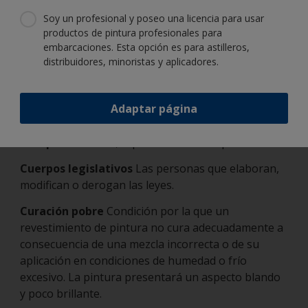
Soy un profesional y poseo una licencia para usar
Cuarteamiento cruciforme
Patrón de minúsculas
productos de pintura profesionales para
grietas en la superficie de una capa de gelcoat.
embarcaciones. Esta opción es para astilleros,
distribuidores, minoristas y aplicadores.
Cuarteamiento superficial
Finas grietas en forma
de «V» que aparecen en una capa de pintura; se
deben a una contracción irregular a lo largo de la
Adaptar página
sección transversal de la capa de pintura.
Cuerpo
Viscosidad; capa media o subcapa.
Cuerpos legislativos
Las personas que elaboran,
modifican o derogan las leyes.
Curación pobre
Condición por la que un
revestimiento de pintura no cura adecuadamente a
consecuencia de una mezcla incorrecta o de su
aplicación en condiciones de humedad o frío
excesivo. La pintura presentará un aspecto blando
y poco brillante.