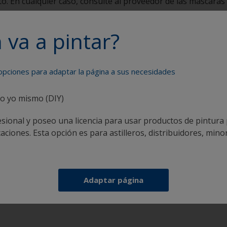
to. En cualquier caso, consulte al proveedor de las máscara
 va a pintar?
te su embarcación como un profesi
 opciones para adaptar la página a sus necesidades
co yo mismo (DIY)
sional y poseo una licencia para usar productos de pintura
ciones. Esta opción es para astilleros, distribuidores, minor
r
Obtenga toda la ayuda necesaria para pintar con
confianza
Adaptar página