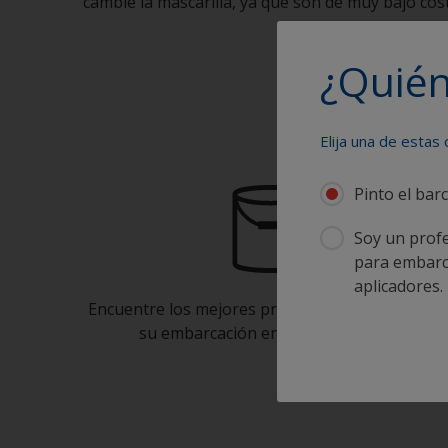
cambie la mascarilla, ya que son de muy bajo cos
¿Quién
Pin
Elija una de estas
Pinto el bar
Soy un profe
para embarca
aplicadores.
Encuentre los mejores productos para mantene
su embarcación en perfecto estado