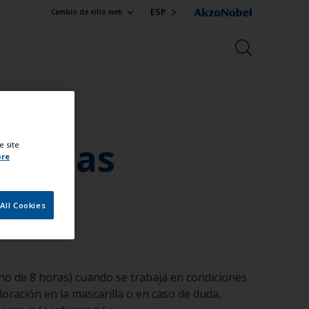
ESP
Cambio de sitio web
ar las
e site
ore
ulas
All Cookies
no de 8 horas) cuando se trabaja en condiciones
oración en la mascarilla o en caso de duda,