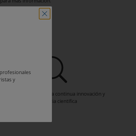
s para más información.
onal
 profesionales
istas y
Benefíciese de nuestra continua innovación y
experiencia científica