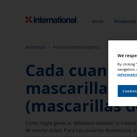
Inicio
Productos
Asistencia
Asesoramiento experto
We respe
Cada cuanto t
By clicking
navigation, 
informati
mascarillas fi
Cookies
(mascarillas d
Como regla general, debemos cambiar la mascaril
de mucho polvo. Para los usuarios domésticos, pu