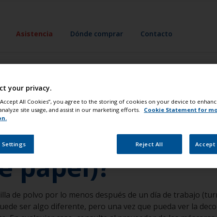
Asistencia
Dónde comprar
Contacto
ct your privacy.
iempo debo cambi
 “Accept All Cookies”, you agree to the storing of cookies on your device to enhanc
analyze site usage, and assist in our marketing efforts.
Cookie Statement for m
on.
ltrantes de partíc
 Settings
Reject All
Accept 
e papel)?
la de polvo por lo menos después de un día de trabajo (tur
ede ser algo diferente, pero una vez que pueda ver la decol