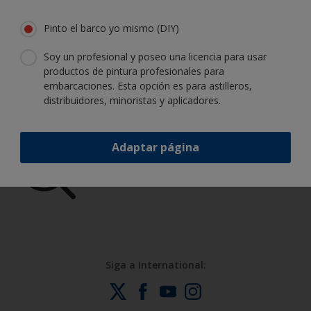
mantener su embarcación en perfecto
estado
Pinto el barco yo mismo (DIY)
Soy un profesional y poseo una licencia para usar
Obtenga toda la ayuda necesaria para
productos de pintura profesionales para
embarcaciones. Esta opción es para astilleros,
pintar con confianza
distribuidores, minoristas y aplicadores.
Adaptar página
Benefíciese de nuestra continua
innovación y experiencia científica
Siga a International: