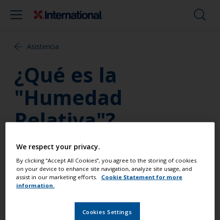
Asistencia
¿Qué es la
"Humedad
Relativa"?
Humedad relativa, o "RH", mide la cantidad de agua
We respect your privacy.
en el aire en forma de vapor, comparándolo con la
By clicking “Accept All Cookies”, you agree to the storing of cookies
cantidad máxima de agua que puede ser mantenida
on your device to enhance site navigation, analyze site usage, and
assist in our marketing efforts.
Cookie Statement for more
a una temperatura dada. Por ejemplo, si la
information.
humedad es del 50% a 23 ° C, esto implicaría que el
aire contiene 50% del nivel máximo de vapor de
Cookies Settings
agua que podría mantener a 23 ° C. 100% de