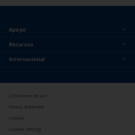
Apoyo
Acerca de nosotros
Recursos
Contacto
Noticias
Internacional
Minoristas y profesionales
ESP
Pintor DIY
Condiciones de uso
Privacy Statement
Cookies
Cookies Settings