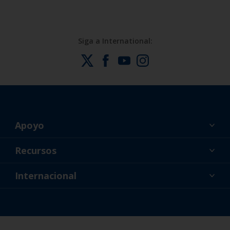
Siga a International:
Apoyo
Acerca de nosotros
Recursos
Contacto
Noticias
Internacional
Minoristas y profesionales
ESP
Pintor DIY