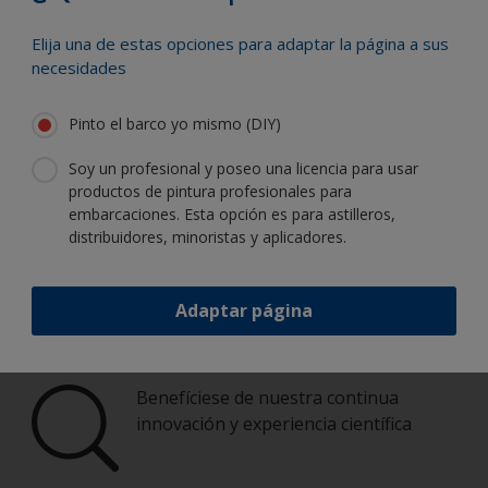
Elija una de estas opciones para adaptar la página a sus
Pinte su embarcación como un
necesidades
profesional
Pinto el barco yo mismo (DIY)
Encuentre los mejores productos para
Soy un profesional y poseo una licencia para usar
mantener su embarcación en perfecto
productos de pintura profesionales para
estado
embarcaciones. Esta opción es para astilleros,
distribuidores, minoristas y aplicadores.
Obtenga toda la ayuda necesaria para
pintar con confianza
Adaptar página
Benefíciese de nuestra continua
innovación y experiencia científica