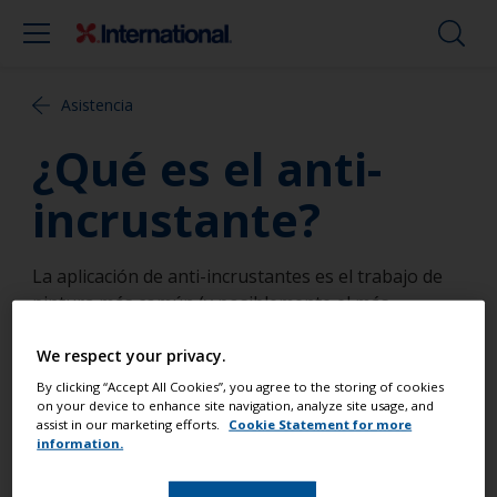
Asistencia
¿Qué es el anti-
incrustante?
La aplicación de anti-incrustantes es el trabajo de
pintura más común (y posiblemente el más
importante) realizado por los propietarios de una
embarcación. Es vital proteger su embarcación con
We respect your privacy.
un producto anti-incrustante, ya que, una vez se
By clicking “Accept All Cookies”, you agree to the storing of cookies
on your device to enhance site navigation, analyze site usage, and
den las primeras incrustaciones en el casco,
assist in our marketing efforts.
Cookie Statement for more
rápidamente colonizarán la superficie, dificultando
information.
su eliminación.