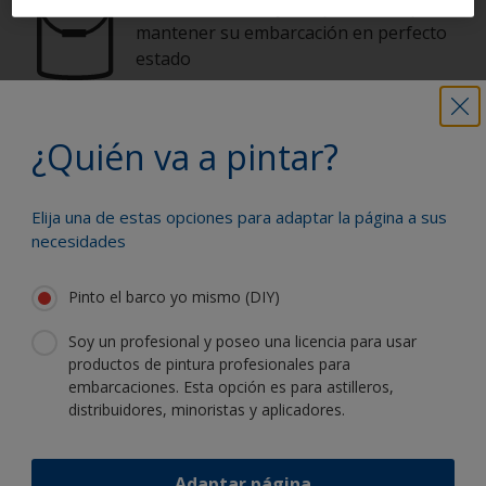
Encuentre los mejores productos para
mantener su embarcación en perfecto
estado
Obtenga toda la ayuda necesaria para
¿Quién va a pintar?
pintar con confianza
Elija una de estas opciones para adaptar la página a sus
necesidades
Benefíciese de nuestra continua
innovación y experiencia científica
Pinto el barco yo mismo (DIY)
Soy un profesional y poseo una licencia para usar
productos de pintura profesionales para
embarcaciones. Esta opción es para astilleros,
distribuidores, minoristas y aplicadores.
Siga a International:
Adaptar página