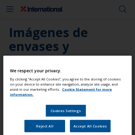
Imágenes de
envases y
logotipos
We respect your privacy.
Descargue las imágenes más recientes de envases y
By clicking “Accept All Cookies”, you agree to the storing of cookies
logotipos
on your device to enhance site navigation, analyze site usage, and
assist in our marketing efforts.
Cookie Statement for more
information.
Pinte su embarcación como un
Cookies Settings
profesional
Reject All
Accept All Cookies