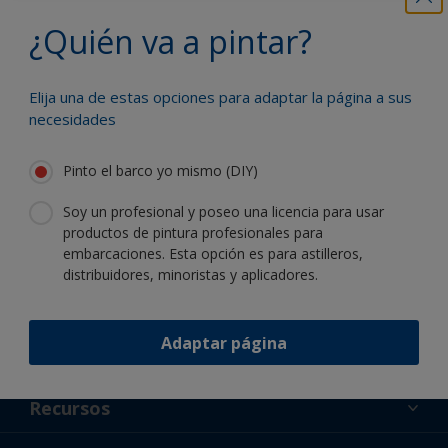
¿Quién va a pintar?
Benefíciese de nuestra continua
innovación y experiencia científica
Elija una de estas opciones para adaptar la página a sus
necesidades
Pinto el barco yo mismo (DIY)
Siga a International:
Soy un profesional y poseo una licencia para usar
productos de pintura profesionales para
embarcaciones. Esta opción es para astilleros,
distribuidores, minoristas y aplicadores.
Adaptar página
Apoyo
Acerca de nosotros
Recursos
Contacto
Noticias