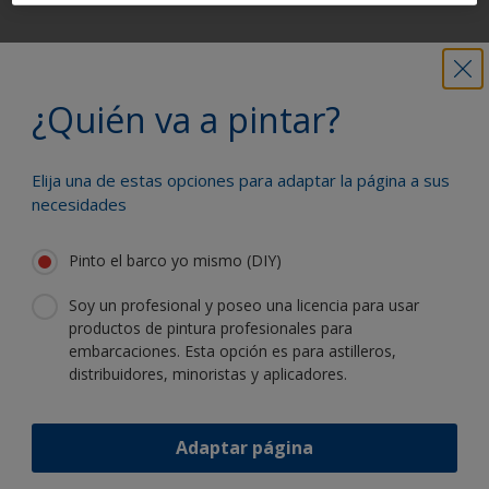
Obtenga toda la ayuda necesaria para
pintar con confianza
¿Quién va a pintar?
Elija una de estas opciones para adaptar la página a sus
Benefíciese de nuestra continua
necesidades
innovación y experiencia científica
Pinto el barco yo mismo (DIY)
Soy un profesional y poseo una licencia para usar
productos de pintura profesionales para
embarcaciones. Esta opción es para astilleros,
Siga a International:
distribuidores, minoristas y aplicadores.
Adaptar página