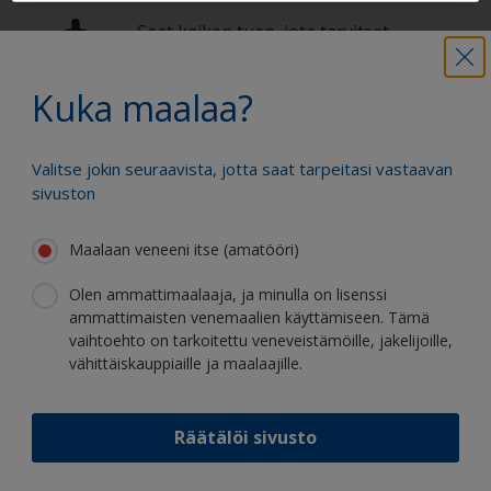
Saat kaiken tuen, jota tarvitset
varmaan maalaamiseen
Kuka maalaa?
Hyödy jatkuvasta innovaatiostamme ja
Valitse jokin seuraavista, jotta saat tarpeitasi vastaavan
tieteellisestä asiantuntemuksestamme
sivuston
Maalaan veneeni itse (amatööri)
Olen ammattimaalaaja, ja minulla on lisenssi
ammattimaisten venemaalien käyttämiseen. Tämä
Seuraa Internationalia:
vaihtoehto on tarkoitettu veneveistämöille, jakelijoille,
vähittäiskauppiaille ja maalaajille.
Räätälöi sivusto