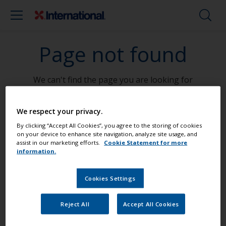
Page not found
We can't find the page you are looking for
Go To Home
We respect your privacy.
By clicking “Accept All Cookies”, you agree to the storing of cookies
on your device to enhance site navigation, analyze site usage, and
assist in our marketing efforts.
Cookie Statement for more
Maalaa veneesi kuin ammattilainen
information.
Cookies Settings
Etsi parhaat tuotteet, joilla voit pitää
veneesi loistokunnossa
Reject All
Accept All Cookies