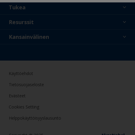
Tukea
Tietoa meistä
Resurssit
Yhteystiedot
Uusi
Kansainvälinen
Vähittäiskauppiaat ja
FIN
ammattilaiset
Amatöörimaalaaja
Käyttöehdot
Tietosuojaseloste
Evästeet
Cookies Setting
Helppokäyttöisyyslausunto