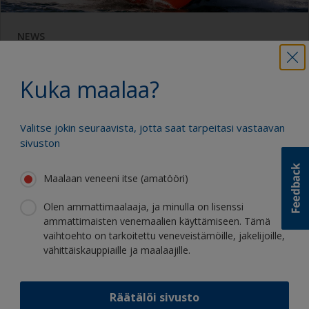
NEWS
Veneenmaalausopas 2026
Kuka maalaa?
Valitse jokin seuraavista, jotta saat tarpeitasi vastaavan
Lue lisää
sivuston
Maalaan veneeni itse (amatööri)
Olen ammattimaalaaja, ja minulla on lisenssi
ammattimaisten venemaalien käyttämiseen. Tämä
vaihtoehto on tarkoitettu veneveistämöille, jakelijoille,
vähittäiskauppiaille ja maalaajille.
Räätälöi sivusto