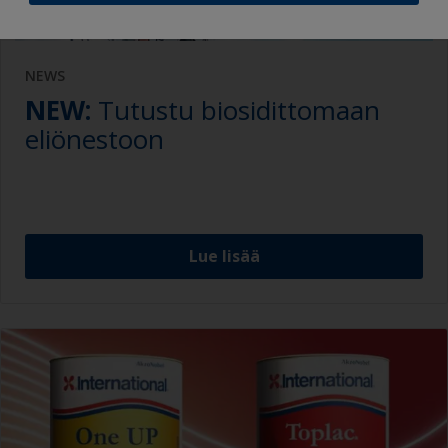
NEWS
NEW:
Tutustu biosidittomaan
eliönestoon
Lue lisää