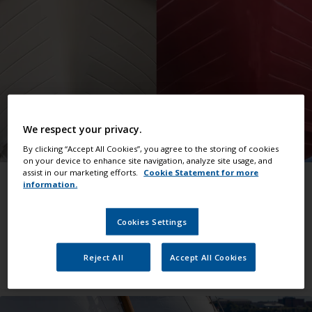
We respect your privacy.
By clicking “Accept All Cookies”, you agree to the storing of cookies
on your device to enhance site navigation, analyze site usage, and
assist in our marketing efforts.
Cookie Statement for more
Tee työsi kunnolla
information.
Avuliaita neuvoja, joilla suoriudut
kaikentyyppisistä töistä
Cookies Settings
Katso kaikki tukitiedot
Reject All
Accept All Cookies