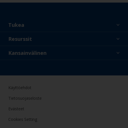
Tukea
Tietoa meistä
Resurssit
Yhteystiedot
Uusi
Kansainvälinen
Vähittäiskauppiaat ja
FIN
ammattilaiset
Amatöörimaalaaja
Käyttöehdot
Tietosuojaseloste
Evästeet
Cookies Setting