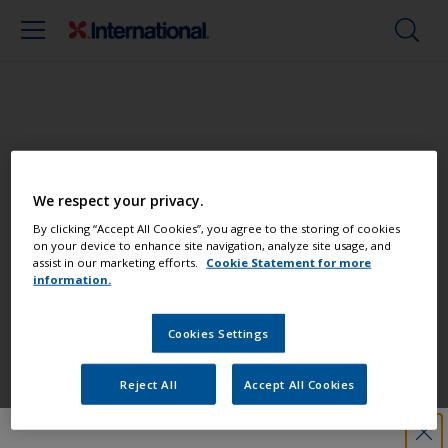
Maalaa veneesi kuin ammattilainen
We respect your privacy.
Etsi parhaat tuotteet, joilla voit pitää
By clicking “Accept All Cookies”, you agree to the storing of cookies
on your device to enhance site navigation, analyze site usage, and
veneesi loistokunnossa
assist in our marketing efforts.
Cookie Statement for more
information.
Cookies Settings
Saat kaiken tuen, jota tarvitset
varmaan maalaamiseen
Reject All
Accept All Cookies