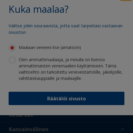
Hyödy jatkuvasta innovaatiostamme ja
Kuka maalaa?
tieteellisestä asiantuntemuksestamme
Valitse jokin seuraavista, jotta saat tarpeitasi vastaavan
sivuston
Maalaan veneeni itse (amatööri)
Seuraa Internationalia:
Olen ammattimaalaaja, ja minulla on lisenssi
ammattimaisten venemaalien käyttämiseen. Tämä
vaihtoehto on tarkoitettu veneveistämöille, jakelijoille,
vähittäiskauppiaille ja maalaajille.
Räätälöi sivusto
Tukea
Tietoa meistä
Resurssit
Yhteystiedot
Uusi
Kansainvälinen