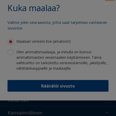
Hyödy jatkuvasta innovaatiostamme ja
Kuka maalaa?
tieteellisestä asiantuntemuksestamme
Valitse jokin seuraavista, jotta saat tarpeitasi vastaavan
sivuston
Maalaan veneeni itse (amatööri)
Seuraa Internationalia:
Olen ammattimaalaaja, ja minulla on lisenssi
ammattimaisten venemaalien käyttämiseen. Tämä
vaihtoehto on tarkoitettu veneveistämöille, jakelijoille,
vähittäiskauppiaille ja maalaajille.
Räätälöi sivusto
Tukea
Tietoa meistä
Resurssit
Yhteystiedot
Uusi
Kansainvälinen