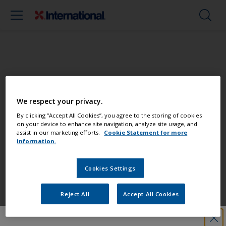
Maalaa veneesi kuin ammattilainen
We respect your privacy.
Etsi parhaat tuotteet, joilla voit pitää
By clicking “Accept All Cookies”, you agree to the storing of cookies
on your device to enhance site navigation, analyze site usage, and
veneesi loistokunnossa
assist in our marketing efforts.
Cookie Statement for more
information.
Cookies Settings
Saat kaiken tuen, jota tarvitset
varmaan maalaamiseen
Reject All
Accept All Cookies