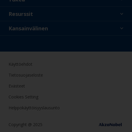
Tietoa meistä
Resurssit
Yhteystiedot
Uusi
Kansainvälinen
Vähittäiskauppiaat ja
FIN
ammattilaiset
Amatöörimaalaaja
Käyttöehdot
Tietosuojaseloste
Evästeet
Cookies Setting
Helppokäyttöisyyslausunto
Copyright @ 2025