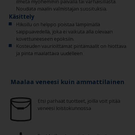
ilmetä myöhemmin päivällä tai varhaisillasta.
Noudata maalin valmistajan suosituksia.
Käsittely
Hikoilu on helppo poistaa lämpimällä
saippuavedellä, joka ei vaikuta alla olevaan
kovettuneeseen epoksiin.
Kosteuden vaurioittamat pintamaalit on hiottava
ja pinta maalattava uudelleen
Maalaa veneesi kuin ammattilainen
Etsi parhaat tuotteet, joilla voit pitää
veneesi loistokunnossa