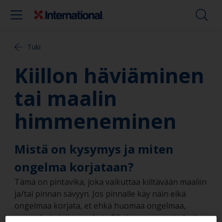
Tuki
Kiillon häviäminen
tai maalin
himmeneminen
Mistä on kysymys ja miten
ongelma korjataan?
Tämä on pintavika, joka vaikuttaa kiiltävään maaliin
ja/tai pinnan sävyyn. Jos pinnalle käy näin eikä
ongelmaa korjata, et ehkä huomaa ongelmaa,
ennen kuin työ on valmis. Siksi se on parasta hoitaa