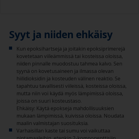
Syyt ja niiden ehkäisy
Kun epoksihartseja ja joitakin epoksiprimerejä
kovetetaan viileämmissä tai kosteissa oloissa,
niiden pinnalle muodostuu tahmea kalvo. Sen
syynä on kovetusaineen ja ilmassa olevan
hiilidioksidin ja kosteuden välinen reaktio. Se
tapahtuu tavallisesti viileissä, kosteissa oloissa,
mutta niin voi käydä myös lämpimissä oloissa,
joissa on suuri kosteustaso.
Ehkäisy: Käytä epokseja mahdollisuuksien
mukaan lämpimissä, kuivissa oloissa. Noudata
maalin valmistajan suosituksia.
Varhaisillan kaste tai sumu voi vaikuttaa
pintamaaleihin, etenkin 2-komponenttisiin