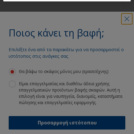
Λάβετε όση υποστήριξη χρειάζεστε
για να βάψετε ξένοιαστοι
Ποιος κάνει τη βαφή;
Επιλέξτε ένα από τα παρακάτω για να προσαρμοστεί ο
Επωφεληθείτε από τη συνεχή μας
ιστότοπος στις ανάγκες σας
καινοτομία και επιστημονική
εμπειρία
Θα βάψω το σκάφος μόνος μου (ερασιτέχνης)
Είμαι επαγγελματίας και διαθέτω άδεια χρήσης
επαγγελματικών προϊόντων βαφής σκαφών. Αυτή η
επιλογή είναι για ναυπηγεία, διανομείς, καταστήματα
Ακολουθήστε την International:
πώλησης και επαγγελματίες εφαρμογής.
Προσαρμογή ιστότοπου