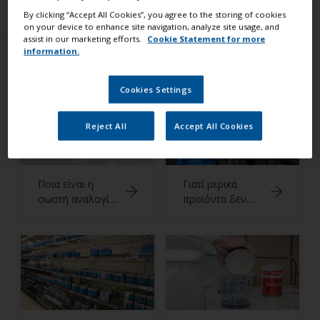
By clicking “Accept All Cookies”, you agree to the storing of cookies
on your device to enhance site navigation, analyze site usage, and
assist in our marketing efforts.
Cookie Statement for more
information.
Συμβουλές από ειδικούς
Cookies Settings
Reject All
Accept All Cookies
Ποια είναι η
Γιατί μερικά
σωστή αναλογία
προϊόντα δεν
ανάμειξης όταν
συνιστώνται να
προσθέτω
εφαρμόζονται με
σκληρυντές;
ψεκασμό;