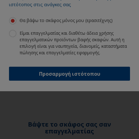
περασμένη
σκάφο μου
ιστότοπος στις ανάγκες σας
περίοδο
όμορφο
πρόσεξα ότι
προστατεύοντας
Θα βάψω το σκάφος μόνος μου (ερασιτέχνης)
βγάζει
το νέο τελείωμα
φουσκάλες στην
βαψίματος. Η
Είμαι επαγγελματίας και διαθέτω άδεια χρήσης
ίσαλο γραμμή. Τι
International
επαγγελματικών προϊόντων βαφής σκαφών. Αυτή η
έχει συμβεί;
πουλάει κανένα
επιλογή είναι για ναυπηγεία, διανομείς, καταστήματα
προϊόν
πώλησης και επαγγελματίες εφαρμογής.
Κάνω ένα
φροντίδας; Πώς
μεγάλο
θα ξέρω τι
πρόγραμμα -
χρειάζομαι να
βάφω γυμνό
Προσαρμογή ιστότοπου
αγοράσω;
σκαρί για κάτω
1
/
5
από το νερό.
Πώς θα ξέρω
πόσο θα πάρει
το πρόγραμμα
και τι προϊόντα
χρειάζομαι;
Βάψτε το σκάφος σας σαν
επαγγελματίας