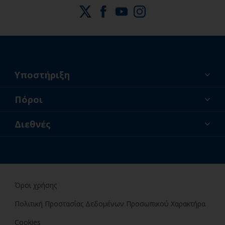
Υποστήριξη
Σχετικά με εμάς
Πόροι
Επικοινωνία
Ειδήσεις
Διεθνές
Καταστήματα λιανικής και επαγγελματίες
GRC
Ερασιτέχνης βαφέας
Όροι χρήσης
Πολιτική Προστασίας Δεδομένων Προσωπικού Χαρακτήρα
Cookies