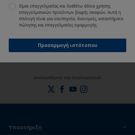
για να βάψετε ξένοιαστοι
Είμαι επαγγελματίας και διαθέτω άδεια χρήσης
επαγγελματικών προϊόντων βαφής σκαφών. Αυτή η
επιλογή είναι για ναυπηγεία, διανομείς, καταστήματα
πώλησης και επαγγελματίες εφαρμογής.
Επωφεληθείτε από τη συνεχή μας
καινοτομία και επιστημονική
εμπειρία
Προσαρμογή ιστότοπου
Ακολουθήστε την International:
Υποστήριξη