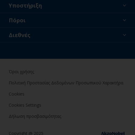
Υποστήριξη
Σχετικά με εμάς
Πόροι
Επικοινωνία
Ειδήσεις
Διεθνές
Καταστήματα λιανικής και επαγγελματίες
GRC
Ερασιτέχνης βαφέας
Όροι χρήσης
Πολιτική Προστασίας Δεδομένων Προσωπικού Χαρακτήρα
Cookies
Cookies Settings
Δήλωση προσβασιμότητας
Copyright @ 2025