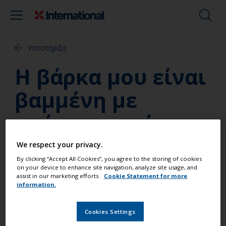
Υποστήριξη
H βάρκα μου είναι
βαμμένη με
χρώμα μονού
πακέτου. Μπορώ
We respect your privacy.
By clicking “Accept All Cookies”, you agree to the storing of cookies
να βάλω
on your device to enhance site navigation, analyze site usage, and
assist in our marketing efforts.
Cookie Statement for more
Perfection στην
information.
κορυφή;
Cookies Settings