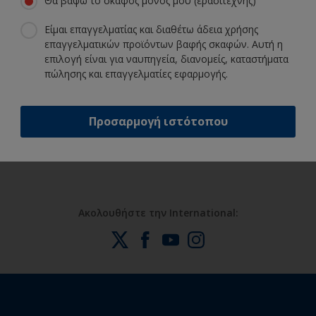
Θα βάψω το σκάφος μόνος μου (ερασιτέχνης)
Λάβετε όση υποστήριξη χρειάζεστε
Είμαι επαγγελματίας και διαθέτω άδεια χρήσης
για να βάψετε ξένοιαστοι
επαγγελματικών προϊόντων βαφής σκαφών. Αυτή η
επιλογή είναι για ναυπηγεία, διανομείς, καταστήματα
πώλησης και επαγγελματίες εφαρμογής.
Επωφεληθείτε από τη συνεχή μας
καινοτομία και επιστημονική
Προσαρμογή ιστότοπου
εμπειρία
Ακολουθήστε την International: