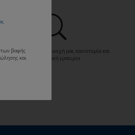
ας
όντων βαφής
πωφεληθείτε από τη συνεχή μας καινοτομία και
πώλησης και
επιστημονική εμπειρία