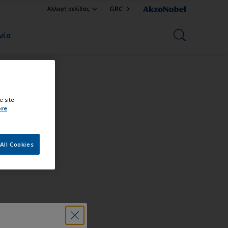
GRC
Αλλαγή σελίδας
νία
e site
ore
All Cookies
τίας