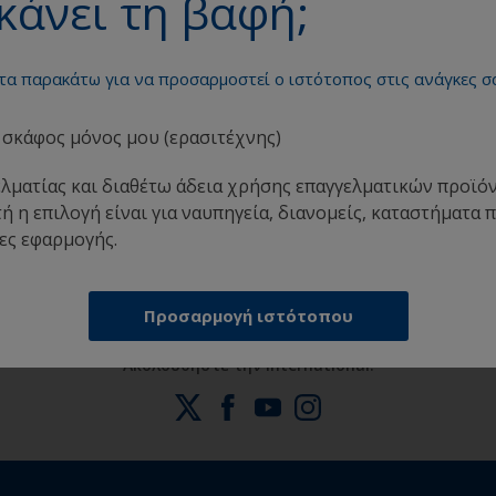
κάνει τη βαφή;
 τα παρακάτω για να προσαρμοστεί ο ιστότοπος στις ανάγκες σ
σκάφος μόνος μου (ερασιτέχνης)
ελματίας και διαθέτω άδεια χρήσης επαγγελματικών προϊ
ε
Λάβετε όση υποστήριξη χρειάζεστε για να
Ε
ή η επιλογή είναι για ναυπηγεία, διανομείς, καταστήματα 
βάψετε ξένοιαστοι
ες εφαρμογής.
Προσαρμογή ιστότοπου
Ακολουθήστε την International: