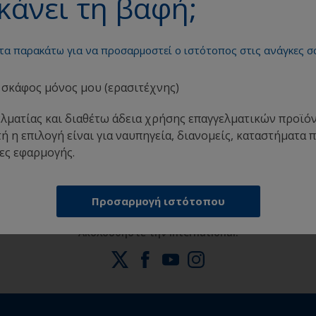
κάνει τη βαφή;
 τα παρακάτω για να προσαρμοστεί ο ιστότοπος στις ανάγκες σ
σκάφος μόνος μου (ερασιτέχνης)
ελματίας και διαθέτω άδεια χρήσης επαγγελματικών προϊ
ε
Λάβετε όση υποστήριξη χρειάζεστε για να
Ε
ή η επιλογή είναι για ναυπηγεία, διανομείς, καταστήματα 
βάψετε ξένοιαστοι
ες εφαρμογής.
Προσαρμογή ιστότοπου
Ακολουθήστε την International: