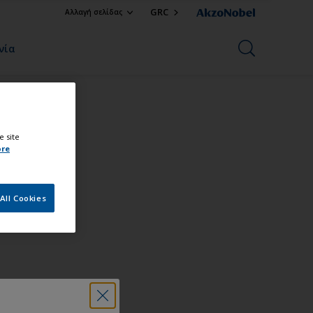
GRC
Αλλαγή σελίδας
νία
e site
ore
All Cookies
τίας