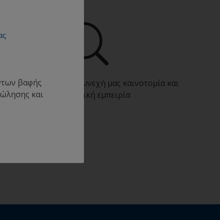
ας
όντων βαφής
πωφεληθείτε από τη συνεχή μας καινοτομία και
πώλησης και
επιστημονική εμπειρία