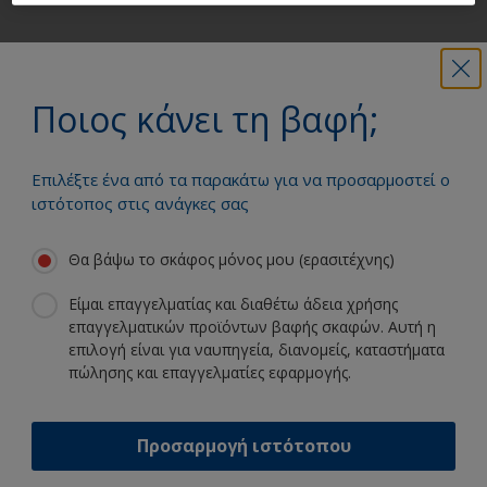
Λάβετε όση υποστήριξη χρειάζεστε
για να βάψετε ξένοιαστοι
Ποιος κάνει τη βαφή;
Επιλέξτε ένα από τα παρακάτω για να προσαρμοστεί ο
Επωφεληθείτε από τη συνεχή μας
ιστότοπος στις ανάγκες σας
καινοτομία και επιστημονική
εμπειρία
Θα βάψω το σκάφος μόνος μου (ερασιτέχνης)
Είμαι επαγγελματίας και διαθέτω άδεια χρήσης
επαγγελματικών προϊόντων βαφής σκαφών. Αυτή η
επιλογή είναι για ναυπηγεία, διανομείς, καταστήματα
Ακολουθήστε την International:
πώλησης και επαγγελματίες εφαρμογής.
Προσαρμογή ιστότοπου