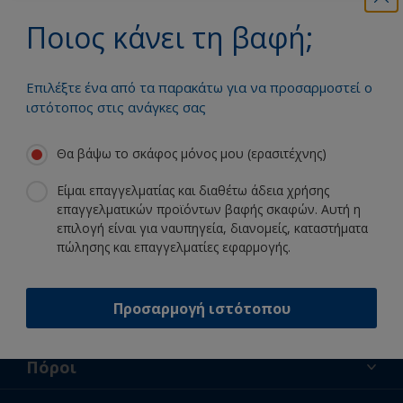
Ποιος κάνει τη βαφή;
Επωφεληθείτε από τη συνεχή μας
καινοτομία και επιστημονική
εμπειρία
Επιλέξτε ένα από τα παρακάτω για να προσαρμοστεί ο
ιστότοπος στις ανάγκες σας
Θα βάψω το σκάφος μόνος μου (ερασιτέχνης)
Ακολουθήστε την International:
Είμαι επαγγελματίας και διαθέτω άδεια χρήσης
επαγγελματικών προϊόντων βαφής σκαφών. Αυτή η
επιλογή είναι για ναυπηγεία, διανομείς, καταστήματα
πώλησης και επαγγελματίες εφαρμογής.
Προσαρμογή ιστότοπου
Υποστήριξη
Σχετικά με εμάς
Πόροι
Επικοινωνία
Ειδήσεις