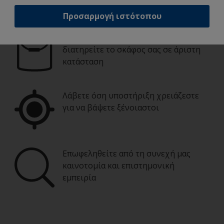
επαγγελματίας
Προσαρμογή ιστότοπου
Βρείτε τα καλύτερα προϊόντα για να
διατηρείτε το σκάφος σας σε άριστη
κατάσταση
Λάβετε όση υποστήριξη χρειάζεστε
για να βάψετε ξένοιαστοι
Επωφεληθείτε από τη συνεχή μας
καινοτομία και επιστημονική
εμπειρία