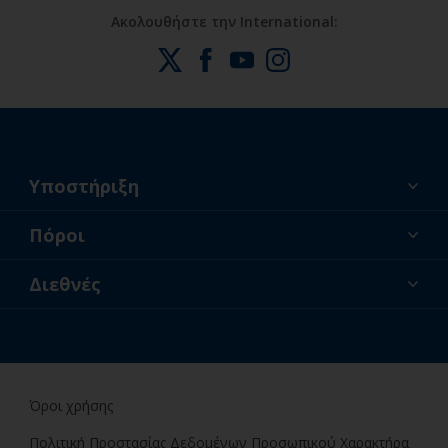
Ακολουθήστε την International:
Υποστήριξη
Σχετικά με εμάς
Πόροι
Επικοινωνία
Ειδήσεις
Διεθνές
Καταστήματα λιανικής και επαγγελματίες
GRC
Ερασιτέχνης βαφέας
Όροι χρήσης
Πολιτική Προστασίας Δεδομένων Προσωπικού Χαρακτήρα