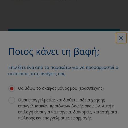
Μπορείτε να χρησιμοποιήσετε το
εργαλείο μας υπολογισμού χρώματος για
Ποιος κάνει τη βαφή;
να προσδιορίσετε πόσο χρώμα χρειάζεται.
Αρκεί να καταχωρήσετε τον τύπο και τις
διαστάσεις του σκάφους σας, το προϊόν
Επιλέξτε ένα από τα παρακάτω για να προσαρμοστεί ο
που χρησιμοποιείτε και τον αριθμό των
ιστότοπος στις ανάγκες σας
απαιτούμενων στρώσεων, για να λάβετε
μια χρήσιμη εκτίμηση.
Θα βάψω το σκάφος μόνος μου (ερασιτέχνης)
Πόσο χρώμα θα χρειαστώ;
Είμαι επαγγελματίας και διαθέτω άδεια χρήσης
επαγγελματικών προϊόντων βαφής σκαφών. Αυτή η
επιλογή είναι για ναυπηγεία, διανομείς, καταστήματα
πώλησης και επαγγελματίες εφαρμογής.
Βάψτε το σκάφος σας σαν