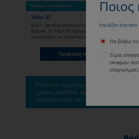
Ποιος 
Έλεγχος αποθέσεων
Trilux 33
Χωρίς ψευδάργυρο και με ειδική σύνθεση με
Επιλέξτε ένα από
Biolux®, το Trilux 33 προσφέρει απίστευτη
αντιαποθετική προστασία σε κάθε τύπο νερού.
Θα βάψω το 
Προβολή προϊόντος
Είμαι επαγγ
σκαφών. Αυτ
επαγγελματί
Μπορείτε να χρησιμοποιήσετε το εργαλείο
χρώμα χρειάζεται. Αρκεί να καταχωρήσετε τ
χρησιμοποιείτε και τον αριθμό των απαιτο
Βάψ