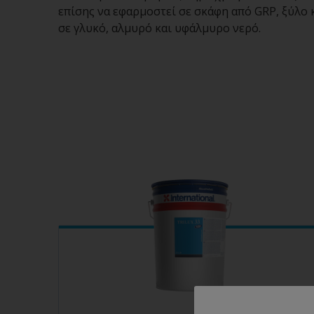
επίσης να εφαρμοστεί σε σκάφη από GRP, ξύλο κ
σε γλυκό, αλμυρό και υφάλμυρο νερό.
Επαγγελματικά