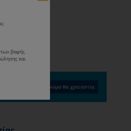
ας
όντων βαφής
πώλησης και
ου
Πόσο χρώμα θα χρειαστώ;
τίας