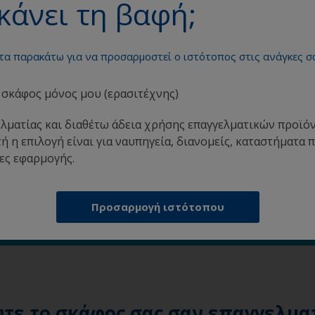
κάνει τη βαφή;
Έλεγχος αποθέσεων
Cruiser 200
 τα παρακάτω για να προσαρμοστεί ο ιστότοπος στις ανάγκες σ
Υφαλόχρωμα συμβατό με αλουμίνιο, για
σταθερά λείο κύτος. Εύκολη εφαρμογή και
διαθέσιμο σε φωτεινό λευκό
σκάφος μόνος μου (ερασιτέχνης)
Προβολή προϊόντος
ελματίας και διαθέτω άδεια χρήσης επαγγελματικών προϊ
ή η επιλογή είναι για ναυπηγεία, διανομείς, καταστήματα 
ες εφαρμογής.
 μας υπολογισμού χρώματος για να προσδιορίσετε πόσο
Προσαρμογή ιστότοπου
ον τύπο και τις διαστάσεις του σκάφους σας, το προϊόν π
ύμενων στρώσεων, για να λάβετε μια χρήσιμη εκτίμηση.
τε το σκάφος σας σαν επαγγελμα