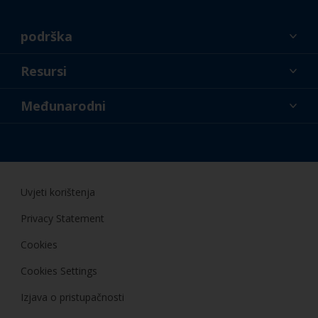
podrška
O nama
Resursi
Kontakt
Novosti
Međunarodni
Trgovci i profesionalci
HRV
Uradi sam
Uvjeti korištenja
Privacy Statement
Cookies
Cookies Settings
Izjava o pristupačnosti