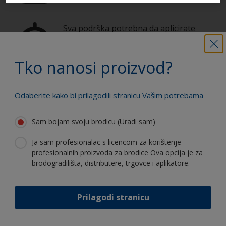
Sva podrška potrebna da aplicirate
proizvode sa sigurnošću
Tko nanosi proizvod?
Koristite naše stalne inovacije i
Odaberite kako bi prilagodili stranicu Vašim potrebama
stručnost
Sam bojam svoju brodicu (Uradi sam)
Ja sam profesionalac s licencom za korištenje
profesionalnih proizvoda za brodice Ova opcija je za
brodogradilišta, distributere, trgovce i aplikatore.
Follow International
Prilagodi stranicu