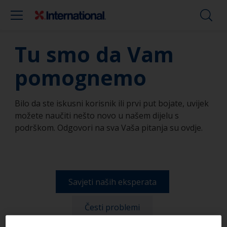
Tu smo da Vam
pomognemo
Bilo da ste iskusni korisnik ili prvi put bojate, uvijek
možete naučiti nešto novo u našem dijelu s
podrškom. Odgovori na sva Vaša pitanja su ovdje.
Savjeti naših eksperata
Česti problemi