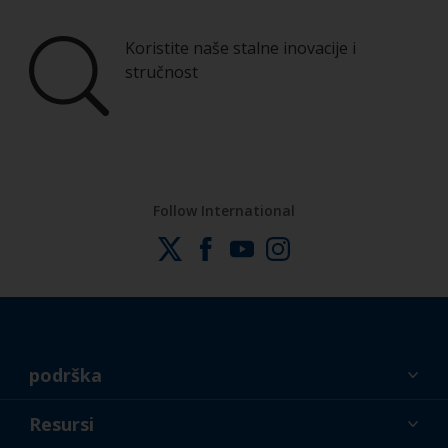
Koristite naše stalne inovacije i
stručnost
Follow International
podrška
O nama
Resursi
Kontakt