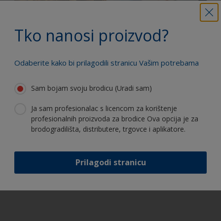
antivegetativnog
Receno mi je da
Što je tocno
premaza
antivegetativni
važno kada
odvojila. Što se
Tko nanosi proizvod?
premaz ne
dodajemo
dogodilo?
brusim na
Epiglass
«suho» – zašto
utvrdivac u
Odaberite kako bi prilagodili stranicu Vašim potrebama
ne?
Epiglass smolu?
Sam bojam svoju brodicu (Uradi sam)
Ja sam profesionalac s licencom za korištenje
profesionalnih proizvoda za brodice Ova opcija je za
Što je osmoza?
brodogradilišta, distributere, trgovce i aplikatore.
1
/
6
Prilagodi stranicu