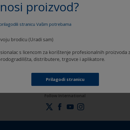
nosi proizvod?
prilagodili stranicu Vašim potrebama
voju brodicu (Uradi sam)
Sva podrška potrebna da aplicirate proizvode sa
sionalac s licencom za korištenje profesionalnih proizvoda 
sigurnošću
brodogradilišta, distributere, trgovce i aplikatore.
Prilagodi stranicu
Follow International