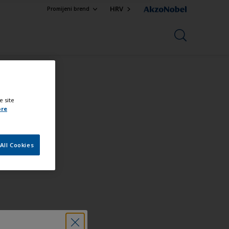
HRV
Promijeni brend
e site
ore
All Cookies