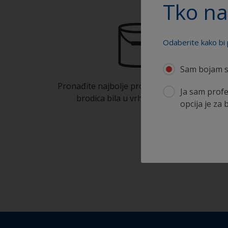
Tko na
Odaberite kako bi 
Sam bojam s
Pronađite najbolje proizvode kako bi Vaša
Ja sam profe
brodica bila u vrhunskom stanju
opcija je za 