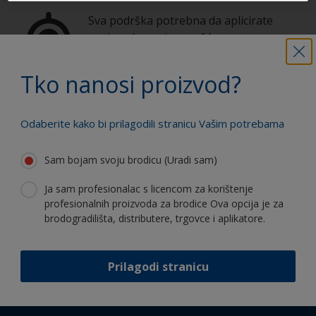
Sva podrška potrebna da aplicirate
proizvode sa sigurnošću
Tko nanosi proizvod?
Koristite naše stalne inovacije i
stručnost
Odaberite kako bi prilagodili stranicu Vašim potrebama
Sam bojam svoju brodicu (Uradi sam)
Ja sam profesionalac s licencom za korištenje
profesionalnih proizvoda za brodice Ova opcija je za
Follow International
brodogradilišta, distributere, trgovce i aplikatore.
Prilagodi stranicu