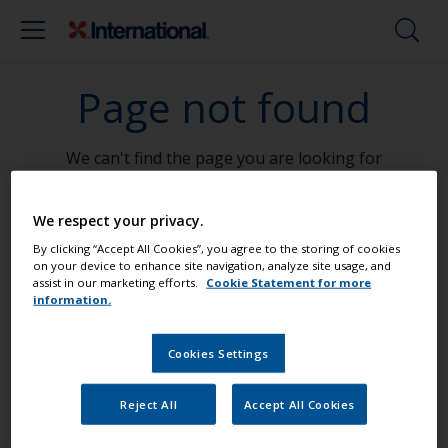
Page not found
We can't find the page you are looking for
Go To Home
We respect your privacy.
By clicking “Accept All Cookies”, you agree to the storing of cookies
on your device to enhance site navigation, analyze site usage, and
assist in our marketing efforts.
Cookie Statement for more
Postignite profesionalni rezultat
information.
Cookies Settings
Pronađite najbolje proizvode kako bi
Vaša brodica bila u vrhunskom stanju
Reject All
Accept All Cookies