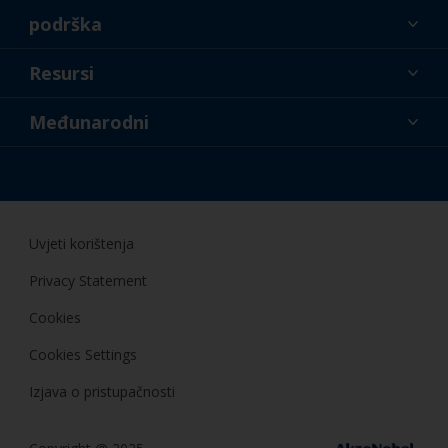
podrška
O nama
Resursi
Kontakt
Novosti
Međunarodni
Trgovci i profesionalci
HRV
Uradi sam
Uvjeti korištenja
Privacy Statement
Cookies
Cookies Settings
Izjava o pristupačnosti