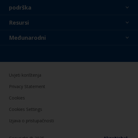
podrška
O nama
Resursi
Kontakt
Novosti
Međunarodni
Trgovci i profesionalci
HRV
Uradi sam
Uvjeti korištenja
Privacy Statement
Cookies
Cookies Settings
Izjava o pristupačnosti