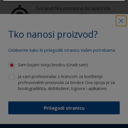
Sva podrška potrebna da aplicirate
proizvode sa sigurnošću
Tko nanosi proizvod?
Koristite naše stalne inovacije i
stručnost
Odaberite kako bi prilagodili stranicu Vašim potrebama
Sam bojam svoju brodicu (Uradi sam)
Ja sam profesionalac s licencom za korištenje
profesionalnih proizvoda za brodice Ova opcija je za
Follow International
brodogradilišta, distributere, trgovce i aplikatore.
Prilagodi stranicu