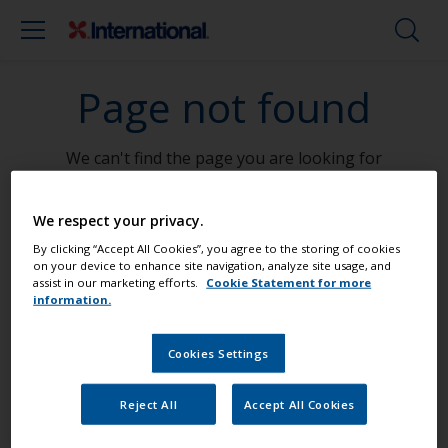
Page not found
We can't find the page you are looking for
Go To Home
We respect your privacy.
By clicking “Accept All Cookies”, you agree to the storing of cookies
on your device to enhance site navigation, analyze site usage, and
assist in our marketing efforts.
Cookie Statement for more
Postignite profesionalni rezultat
information.
Cookies Settings
Pronađite najbolje proizvode kako bi
Vaša brodica bila u vrhunskom stanju
Reject All
Accept All Cookies