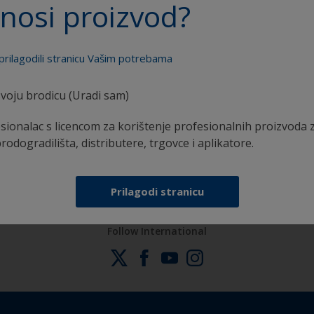
nosi proizvod?
prilagodili stranicu Vašim potrebama
voju brodicu (Uradi sam)
Sva podrška potrebna da aplicirate proizvode sa
sionalac s licencom za korištenje profesionalnih proizvoda 
sigurnošću
brodogradilišta, distributere, trgovce i aplikatore.
Prilagodi stranicu
Follow International