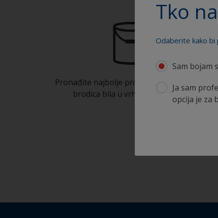
Tko na
Odaberite kako bi 
Sam bojam s
Pronađite najbolje proizvode kako bi Vaša
Ja sam profe
brodica bila u vrhunskom stanju
opcija je za 