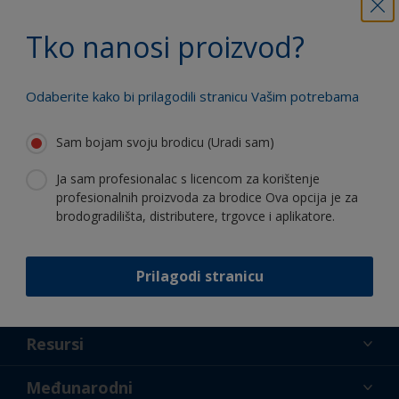
Koristite naše stalne inovacije i
stručnost
Tko nanosi proizvod?
Odaberite kako bi prilagodili stranicu Vašim potrebama
Sam bojam svoju brodicu (Uradi sam)
Follow International
Ja sam profesionalac s licencom za korištenje
profesionalnih proizvoda za brodice Ova opcija je za
brodogradilišta, distributere, trgovce i aplikatore.
Prilagodi stranicu
podrška
O nama
Resursi
Kontakt
Novosti
Međunarodni