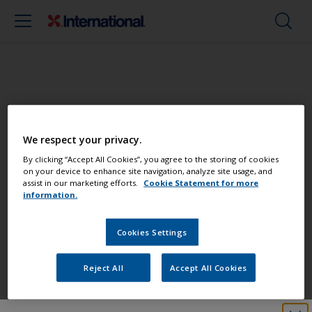
Postignite profesionalni rezultat
We respect your privacy.
Pronađite najbolje proizvode kako bi
By clicking “Accept All Cookies”, you agree to the storing of cookies
on your device to enhance site navigation, analyze site usage, and
Vaša brodica bila u vrhunskom stanju
assist in our marketing efforts.
Cookie Statement for more
information.
Cookies Settings
Sva podrška potrebna da aplicirate
proizvode sa sigurnošću
Reject All
Accept All Cookies