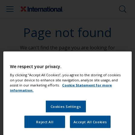
Page not found
We can't find the page you are looking for
Go To Home
We respect your privacy.
By clicking “Accept All Cookies”, you agree to the storing of cookies
on your device to enhance site navigation, analyze site usage, and
assist in our marketing efforts.
Cookie Statement for more
Postignite profesionalni rezultat
information.
Cookies Settings
Pronađite najbolje proizvode kako bi
Vaša brodica bila u vrhunskom stanju
Reject All
Accept All Cookies