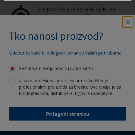
Sva podrška potrebna da aplicirate
proizvode sa sigurnošću
Tko nanosi proizvod?
Koristite naše stalne inovacije i
stručnost
Odaberite kako bi prilagodili stranicu Vašim potrebama
Sam bojam svoju brodicu (Uradi sam)
Ja sam profesionalac s licencom za korištenje
profesionalnih proizvoda za brodice Ova opcija je za
Follow International
brodogradilišta, distributere, trgovce i aplikatore.
Prilagodi stranicu