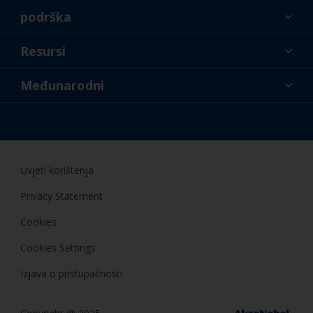
podrška
O nama
Resursi
Kontakt
Novosti
Međunarodni
Trgovci i profesionalci
HRV
Uradi sam
Uvjeti korištenja
Privacy Statement
Cookies
Cookies Settings
Izjava o pristupačnosti