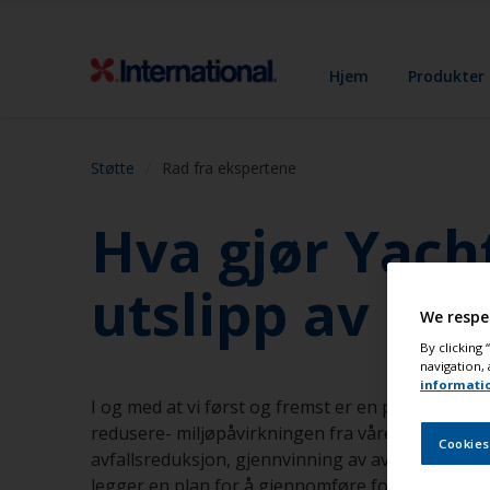
Hjem
Produkter
Støtte
Rad fra ekspertene
Hva gjør Yacht
utslipp av dri
We respe
By clicking
navigation, 
informati
I og med at vi først og fremst er en produsent av 
redusere- miljøpåvirkningen fra våre aktiviteter
Cookies
avfallsreduksjon, gjennvinning av avfall, gjennv
legger en plan for å gjennomføre forbedringen