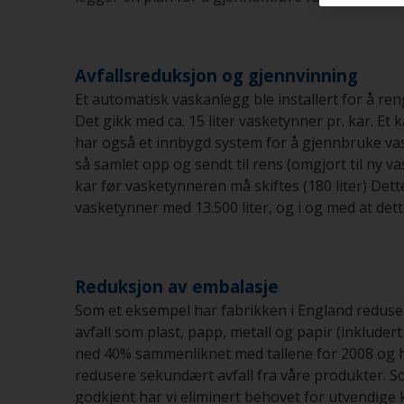
Avfallsreduksjon og gjennvinning
Et automatisk vaskanlegg ble installert for å ren
Det gikk med ca. 15 liter vasketynner pr. kar. E
har også et innbygd system for å gjennbruke va
så samlet opp og sendt til rens (omgjort til ny va
kar før vasketynneren må skiftes (180 liter) Dette 
vasketynner med 13.500 liter, og i og med at dett
Reduksjon av embalasje
Som et eksempel har fabrikken i England redusert 
avfall som plast, papp, metall og papir (inkludert
ned 40% sammenliknet med tallene for 2008 og ha
redusere sekundært avfall fra våre produkter. 
godkjent har vi eliminert behovet for utvendige 