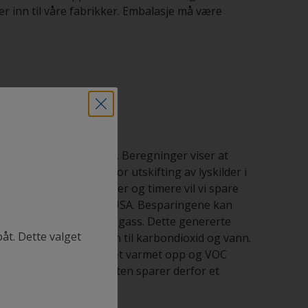
er inn til våre fabrikker. Embalasje må være
 noe som sparer energi. Beregninger viser at
 har hatt et program for utskifting av lyskilder i
allere bevegelsesensorer og timere vil vi spare
ed vår fabrikk i Union, USA. Besparingene kan
om også brukte naturlig gass. Dette genererte
båt. Dette valget
 VOC og konverterer den til karbondioxid og vann.
sjon blir dette karbonet varmet opp og VOC
uksjon av VOC. Bioenheten sparer derfor et