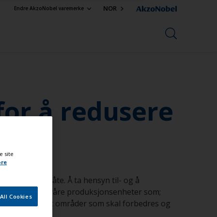
NOR
Endre AkzoNobel varemerke
 for å redusere
øet?
e site
ore
n ansvarsfull måte. Å ta hensyn til- og å
rbedringer innen våre produksjonsenheter som;
All Cookies
t år plukker vi ut områder som skal forbedres og