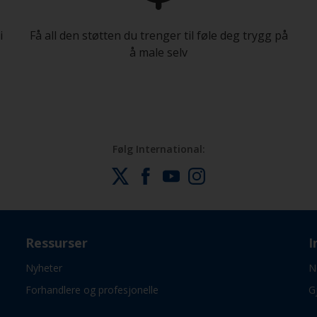
i
Få all den støtten du trenger til føle deg trygg på
å male selv
Følg International:
Ressurser
I
Nyheter
N
Forhandlere og profesjonelle
G