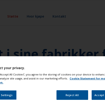
Støtte
Hvor kjøpe
Kontakt
 i sine fabrikker
husgasser til milj
ct your privacy.
 “Accept All Cookies”, you agree to the storing of cookies on your device to enhanc
analyze site usage, and assist in our marketing efforts.
Cookie Statement for m
on.
båtmaling, så må vi sikre at våre aktiviteter blir utført på e
 er vår forretningspolitikk. Dette har ledet til en rekke fo
 Settings
Reject All
Accept 
inning av embalasje, mer effektiv utnyttelse av energi. Hver
e