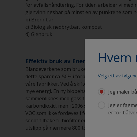
for avfallshåndtering. For tiden arbeider vi med 
gjenvinningsbar på minst en av punktene som ne
b) Brennbar
c) Biologisk nedbrytbar, kompost
d) Gjenbruk
Hvem 
Effektiv bruk av Energi
Blandeverkene som brukes for å lage maling i fa
Velg ett av følgend
dette sparer ca. 50% i forbruk av energi. Dette sp
våre fabrikker. Ved å skifte til mer energisparen
mye energi. En ny biobehandlingsfasilitet for VO
Jeg maler bå
sammenliknes med gass til 129 husholdninger i e
Jeg er fagme
karbondioxid, men i 2006 skiftet vi ut dette med
er for båtve
VOC som ikke fordøyes i første omgang går gje
sendt tilbake til biofilter enheten. Dette gjør 
utslipp på nærmere 800 tonn av CO2 pr. år samme