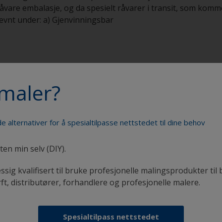
råvare embalasje, og da spesielt råvarer i transit, som komm
vnt under: a) Gjenvinningsbar
maler?
brikken har blitt modifisert og motorenes kraft er redusert
e alternativer for å spesialtilpasse nettstedet til dine behov
arer nok til å forsyne 212 husholdninger med strøm i 1 år. Vi
de lyskilder og bytte ut gamle koblinger og kabler, samt inst
C har bidratt til en dramatisk nedgang i forbruk av energi v
ten min selv (DIY).
t år. Før brente vi all VOC som ble generert i en brenner s
ssig kvalifisert til bruke profesjonelle malingsprodukter til 
 en miljøvennlig bakteriell løsning. Denne enheten fordøyer
rft, distributører, forhandlere og profesjonelle malere.
nnom enheten og fanges opp av aktiv karbon. Under produk
prosessen meget økonomisk og effektiv, og vi oppnår 96% red
nliknet med hvordan det ble gjort før.
Spesialtilpass nettstedet