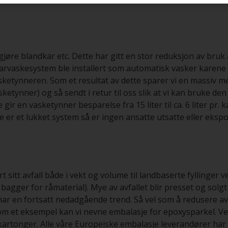
gjøre blandkar etc. Dette har gitt en stor reduksjon av bruk 
t karvaskesystem ble installert som automatisk vasker karen
sketynneren. Som et resultat av dette sparer vi en massiv 
sketynner) og så sendt i retur til oss slik at vi kan bruke d
gir en vasketynner besparelse fra 15 liter til ca. 6 liter pr. k
e er et lukket system så er ingen ansatte utsatte eller eksp
sitt avfall både i vekt og volume til landbaserte fyllinger v
 bagger for råmaterial). Mye av avfallet blir presset og solgt 
r en fortsatt nedadgående trend. Så vel som å redusere avf
Som et eksempel kan vi nevne embalasje for epoxysparkel. V
kartonger. Alle våre Europeiske embalasje leverandører har 