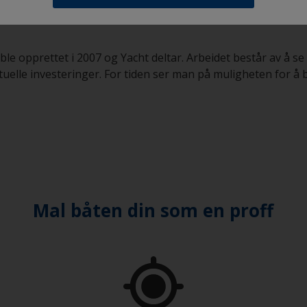
le opprettet i 2007 og Yacht deltar. Arbeidet består av å s
tuelle investeringer. For tiden ser man på muligheten for å
Mal båten din som en proff