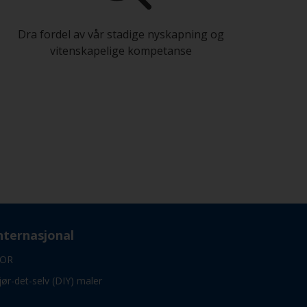
Dra fordel av vår stadige nyskapning og
vitenskapelige kompetanse
nternasjonal
OR
jør-det-selv (DIY) maler