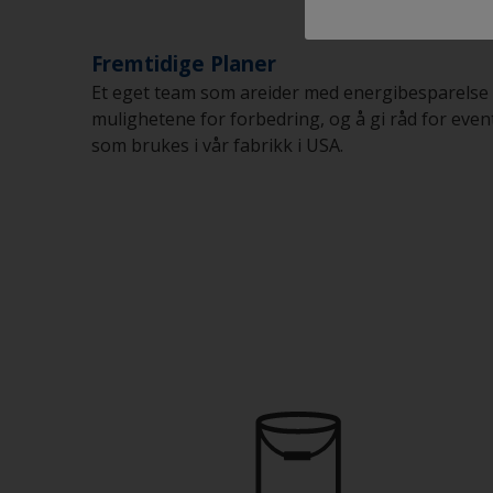
Fremtidige Planer
Et eget team som areider med energibesparelse b
mulighetene for forbedring, og å gi råd for even
som brukes i vår fabrikk i USA.