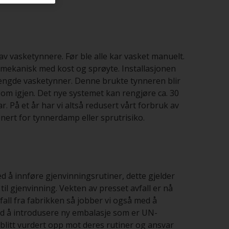
av vasketynnere. Før ble alle kar vasket manuelt.
e mekanisk med kost og sprøyte. Installasjonen
mengde vasketynner. Denne brukte tynneren blir
en om igjen. Det nye systemet kan rengjøre ca. 30
ar. På et år har vi altså redusert vårt forbruk av
onert for tynnerdamp eller sprutrisiko.
ed å innføre gjenvinningsrutiner, dette gjelder
til gjenvinning. Vekten av presset avfall er nå
all fra fabrikken så jobber vi også med å
ed å introdusere ny embalasje som er UN-
blitt vurdert opp mot deres rutiner og ansvar