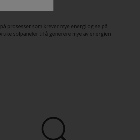
e på prosesser som krever mye energi og se på
 bruke solpaneler til å generere mye av energien