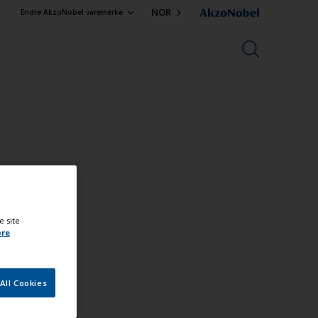
NOR
Endre AkzoNobel varemerke
e site
ore
All Cookies