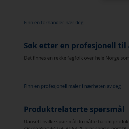
Finn en forhandler nær deg
Søk etter en profesjonell ti
Det finnes en rekke fagfolk over hele Norge som
Finn en profesjonell maler i nærheten av deg
Produktrelaterte spørsmål
Uansett hvilke spørsmål du måtte ha om produkten
gjerne Ring +47 66 81 94 70 eller send e-post til