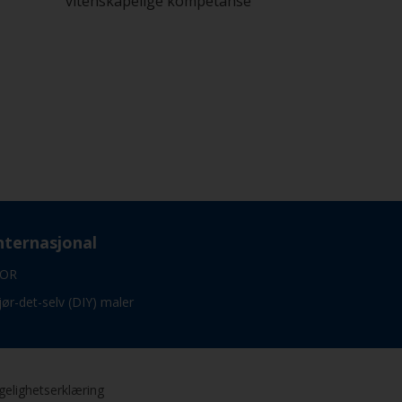
vitenskapelige kompetanse
nternasjonal
OR
jør-det-selv (DIY) maler
gelighetserklæring