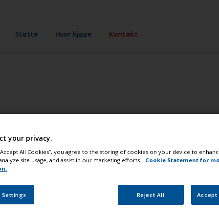
Støtte
Hvor kjøpe
Kontakt
så svarer vi gjerne på spørsmål som du har. Ta kontakt.
ct your privacy.
 “Accept All Cookies”, you agree to the storing of cookies on your device to enhanc
 gjør-det-selv (DIY) malere
analyze site usage, and assist in our marketing efforts.
Cookie Statement for m
on.
ndlere nær deg
 Settings
Reject All
Accept 
u kjøpe -maling fra en rekke forhandlere i Norge.