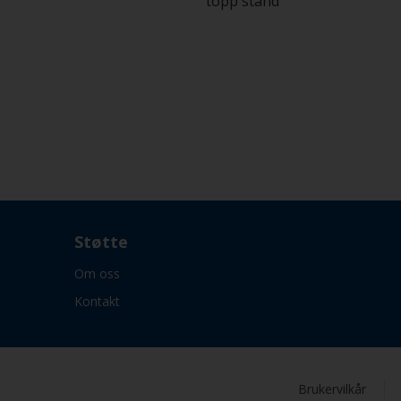
topp stand
Støtte
Om oss
Kontakt
Brukervilkår