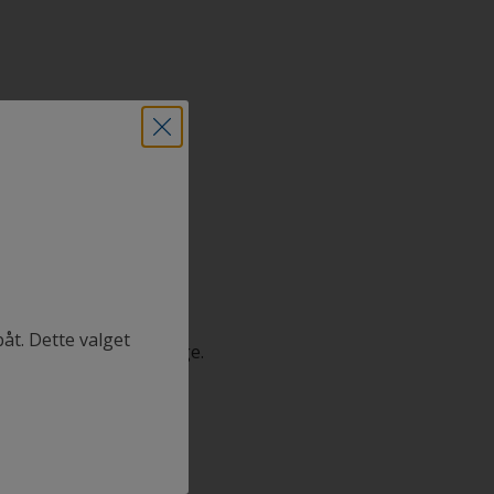
båt. Dette valget
ke distributører i Norge.