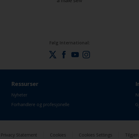
å male selv
Følg International:
Ressurser
I
Nyheter
N
Forhandlere og profesjonelle
G
Privacy Statement
Cookies
Cookies Settings
Tilgjen