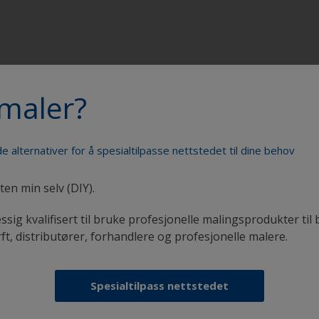
maler?
r profesjonelle
e alternativer for å spesialtilpasse nettstedet til dine behov
ten min selv (DIY).
ibutører nær deg
ssig kvalifisert til bruke profesjonelle malingsprodukter til 
ingsindustrien, kan du kjøpe profesjonell -maling frå en rek
rft, distributører, forhandlere og profesjonelle malere.
Spesialtilpass nettstedet