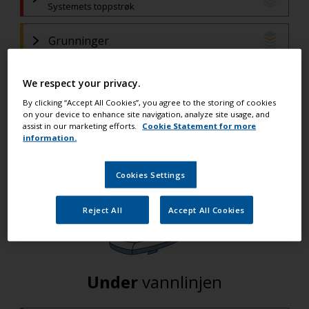
Systemets toppstrøk
Grunninger
Primere
We respect your privacy.
(Hvis sparkel er brukt)
By clicking “Accept All Cookies”, you agree to the storing of cookies
Sparkel og epoksy
on your device to enhance site navigation, analyze site usage, and
assist in our marketing efforts.
Cookie Statement for more
(Hvis det er behov for sparkel)
information.
Primere
Cookies Settings
Reject All
Accept All Cookies
Under
vannlinjen