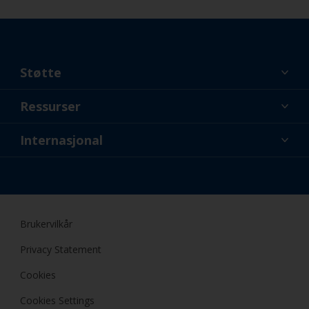
Støtte
Om oss
Ressurser
Kontakt
Nyheter
Internasjonal
Forhandlere og profesjonelle
NOR
Gjør-det-selv (DIY) maler
Brukervilkår
Privacy Statement
Cookies
Cookies Settings