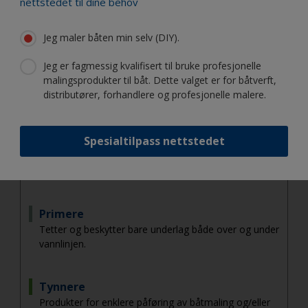
nettstedet til dine behov
Pleie og vedlikehold
Rengjøring, gjenoppfrisking, beskyttelse og
Jeg maler båten min selv (DIY).
vedlikehold av båtens overflater.
Jeg er fagmessig kvalifisert til bruke profesjonelle
malingsprodukter til båt. Dette valget er for båtverft,
Sparkel og epoksy
distributører, forhandlere og profesjonelle malere.
For sparkling av riper/hull og reparasjon av båt.
Begroingskontroll
Spesialtilpass nettstedet
Beskyttelse mot begroingsorganismer som rur, alger
og slim. Innbefatter bunnstoffprodukter.
Primere
Tetter og beskytter bare underlag både over og under
vannlinjen.
Tynnere
Produkter for enklere påføring av båtmaling og/eller