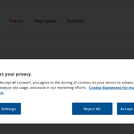
Støtte
Hvor kjøpe
Kontakt
?
ct your privacy.
 “Accept All Cookies”, you agree to the storing of cookies on your device to enhanc
semidler som fordamper. De fleste løsemidler som finnes i m
analyze site usage, and assist in our marketing efforts.
Cookie Statement for m
ingens viskositet og gir bedre flyt og finish som er viktig 
on.
tisk resultat og trenger da gode flytegenskaper. VOC blir fri
 Svovel som kommer fra industri- og ekshaust utslipp fra bi
 Settings
Reject All
Accept 
Ozone på bakkenivå.