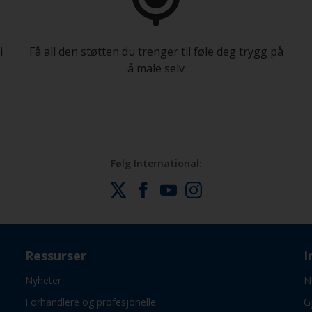
i
Få all den støtten du trenger til føle deg trygg på
å male selv
Følg International:
Ressurser
I
Nyheter
N
Forhandlere og profesjonelle
G