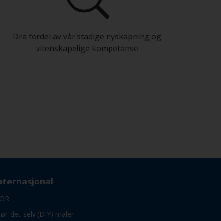
Dra fordel av vår stadige nyskapning og
vitenskapelige kompetanse
nternasjonal
OR
jør-det-selv (DIY) maler