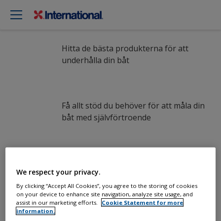
Måla din båt som ett proffs
Hitta de bästa produkterna för att
underhålla din båt
Få allt stöd du behöver för att måla din
båt med självförtroende
Dra nytta av vår kontinuerliga
We respect your privacy.
innovation och vetenskapliga expertis
By clicking “Accept All Cookies”, you agree to the storing of cookies
on your device to enhance site navigation, analyze site usage, and
assist in our marketing efforts.
Cookie Statement for more
information.